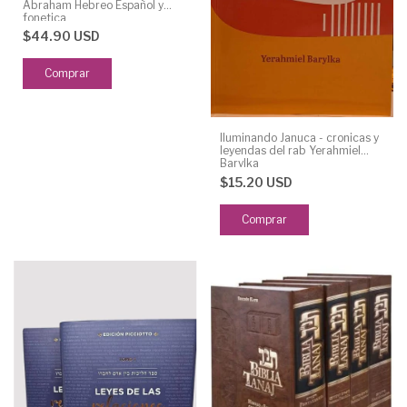
Abraham Hebreo Español y
fonetica
$44.90 USD
Iluminando Januca - cronicas y
leyendas del rab Yerahmiel
Barylka
$15.20 USD