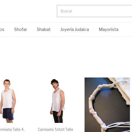
ros
Shofar
Shabat
Joyería Judaica
Mayorista
amiseta Talle 4,
Camiseta Tzitzit Talle