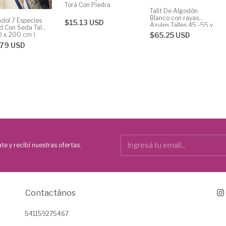
Torá Con Piedra
Talit De Algodón
Blanco con rayas
adol 7 Especies
$15.13 USD
Azules Talles 45 -55 y
d Con Seda Talle
70
0 x 200 cm )
$65.25 USD
.79 USD
te y recibí nuestras ofertas.
Contactános
541159275467