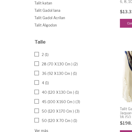
6, 8, 1
Talit katan
Talit Gadol lana
$13.3
Talit Gadol Acrilan
Co
Talit Algodon
Talle
2 (1)
28 (70 X 130 Cm ) (2)
36 (92 X 130 Cm ) (1)
4 (1)
40 (120 X 130 Cm ) (1)
45 (100 X 160 Cm ) (3)
Talit G
50 (120 X 170 Cm ) (3)
Jaquar
18 (50
50 (120 X 70 Cm ) (1)
$198
Ver más