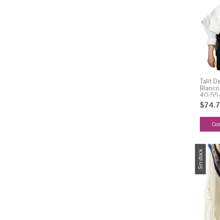
Talit 
Blanco
40-55-
$74.
Co
Sin stock