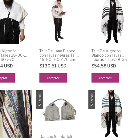
De Algodón
Talit De Lana Blanco
Talit De Algodón
 Talles 28-36-
con rayas negras Talles
Blanco con rayas
60 y 70
45, 50 , 60 Y 70 cm
negras Talles 28-36-
50 -55-60 y 70
74 USD
$130.51 USD
$54.58 USD
mprar
Comprar
Comprar
Sin stock
Sin stock
Gancho Sujeta Talit