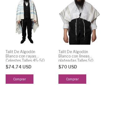
Talit De Algodón
Talit De Algodón
Blanco con rayas
Blanco con lineas
Celestes Talles 45-50
plateadas Talles 50
-55-60 y 70
-55-60 y 70
$74.74 USD
$70 USD
Comprar
Comprar