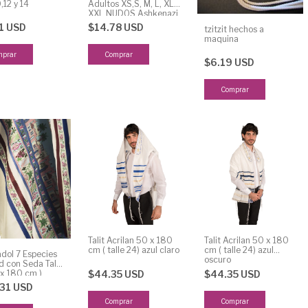
0,12 y 14
Adultos XS,S, M, L, XL y
XXL NUDOS Ashkenazi
1 USD
$14.78 USD
tzitzit hechos a
maquina
mprar
Comprar
$6.19 USD
Talit Acrilan 50 x 180
Talit Acrilan 50 x 180
cm ( talle 24) azul claro
cm ( talle 24) azul
adol 7 Especies
oscuro
d con Seda Talle
 x 180 cm )
$44.35 USD
$44.35 USD
.31 USD