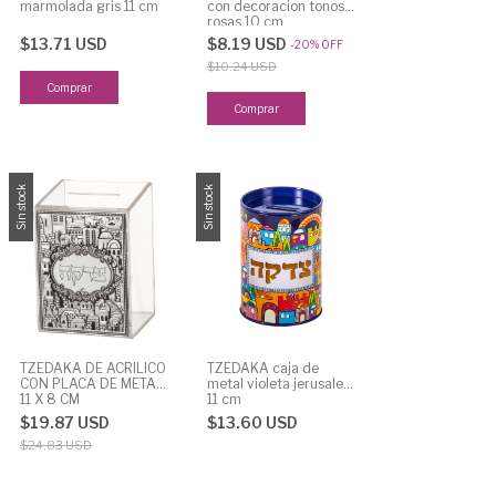
marmolada gris 11 cm
con decoracion tonos
rosas 10 cm
$13.71 USD
$8.19 USD
-
20
%
OFF
$10.24 USD
Sin stock
Sin stock
TZEDAKA DE ACRILICO
TZEDAKA caja de
CON PLACA DE METAL
metal violeta jerusalen
11 X 8 CM
11 cm
$19.87 USD
$13.60 USD
$24.83 USD