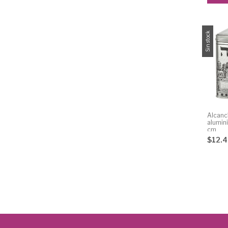
Sin stock
Alcanc
alumin
cm
$12.