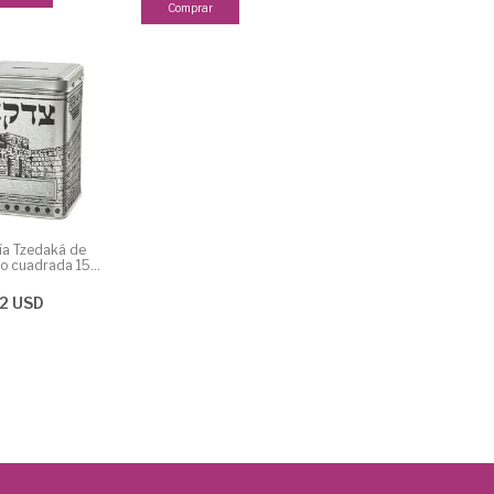
ía Tzedaká de
io cuadrada 15
42 USD