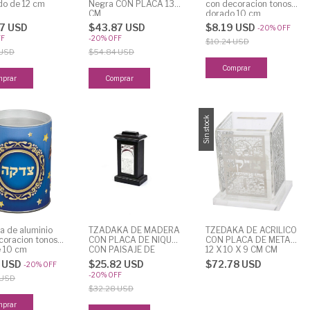
do de 12 cm
Negra CON PLACA 13
con decoracion tonos
CM
dorado 10 cm
7 USD
$43.87 USD
$8.19 USD
-
20
%
OFF
FF
-
20
%
OFF
$10.24 USD
 USD
$54.84 USD
Sin stock
a de aluminio
TZADAKA DE MADERA
TZEDAKA DE ACRILICO
coracion tonos
CON PLACA DE NIQUEL
CON PLACA DE METAL
e 10 cm
CON PAISAJE DE
12 X 10 X 9 CM CM
JERUSALEM
9 USD
$25.82 USD
$72.78 USD
-
20
%
OFF
-
20
%
OFF
 USD
$32.28 USD