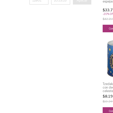
Aplicar
espeja
$33.7
-
20
%
O
$42.21
Tzedak
con de
celest
$8.1
$10.24