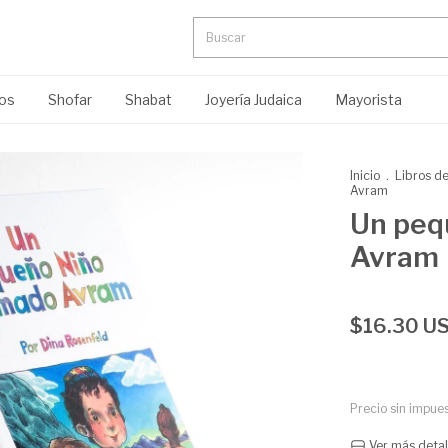
ros
Shofar
Shabat
Joyería Judaica
Mayorista
Inicio
.
Libros d
Avram
Un peq
Avram
$16.30 U
Precio sin impue
Ver más detal