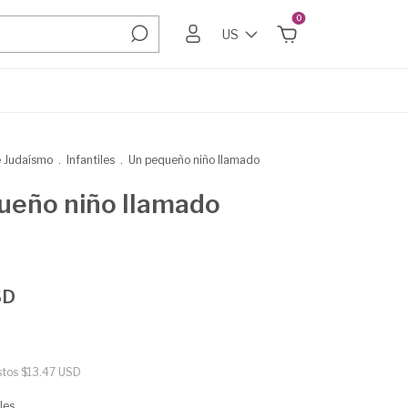
0
US
e Judaísmo
.
Infantiles
.
Un pequeño niño llamado
ueño niño llamado
SD
stos
$13.47 USD
les