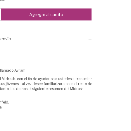
envío
 llamado Avram
 Midrash. con el fin de ayudarlos a ustedes a transmitir
 sus jóvenes, tal vez desee familiarizarse con el resto de
lo tanto, les damos el siguiente resumen del Midrash.
nfeld.
a.