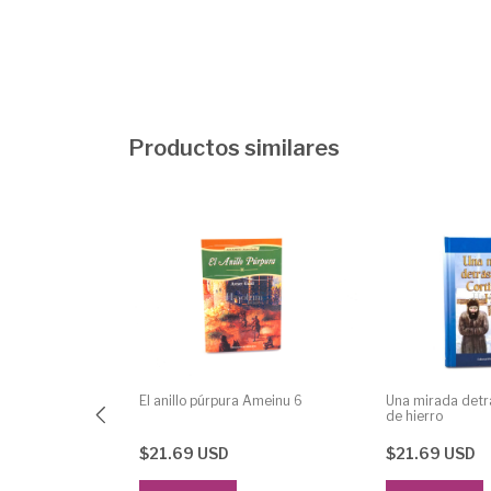
Productos similares
o Ameinu 0
El anillo púrpura Ameinu 6
Una mirada detrá
de hierro
$21.69 USD
$21.69 USD