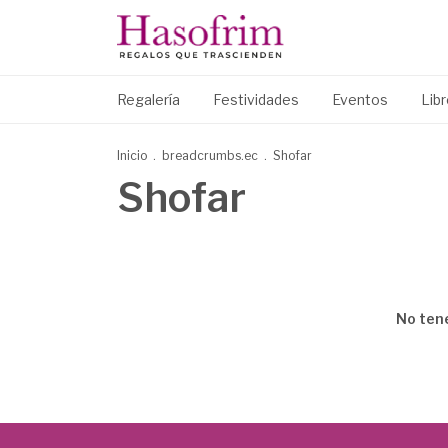
Regalería
Festividades
Eventos
Lib
Inicio
.
breadcrumbs.ec
.
Shofar
Shofar
No tene