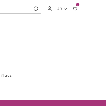
0
AR
filtros.