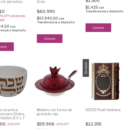
$1.500
7 cm aproximado
Uvas
$1.425
con
10
$60.990
Transferencia o depósito
0% OFF
comprando
$57.940,50
con
idad
Transferencia o depósito
44,50
con
rencia o depósito
Sin stock
e ceramica
Mielera con forma de
SEDER Rosh Hashana
os para Shabat
granada roja
vidades 11.5 x 7
onsultar
600
$59.906
$12.355
-
20
%
OFF
-
20
%
OFF
s disponibles