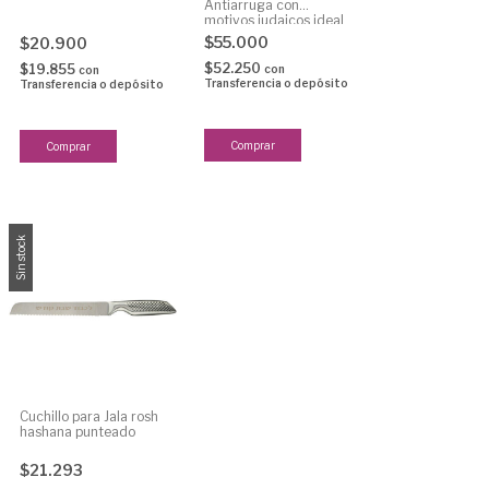
Antiarruga con
motivos judaicos ideal
para festividades pesaj
$55.000
$20.900
, Rosh hashana
$52.250
$19.855
con
con
Transferencia o depósito
Transferencia o depósito
Comprar
Sin stock
Cuchillo para Jala rosh
hashana punteado
$21.293