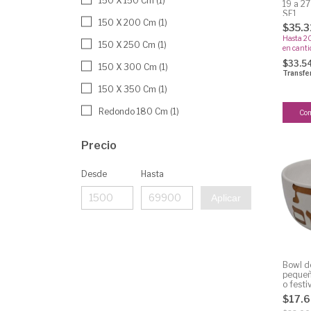
150 X 150 Cm (1)
19 a 2
SE1
150 X 200 Cm (1)
$35.3
Hasta 2
150 X 250 Cm (1)
en cant
$33.5
150 X 300 Cm (1)
Transfe
150 X 350 Cm (1)
Redondo 180 Cm (1)
Precio
Desde
Hasta
Aplicar
Bowl d
pequeñ
o festi
cm - c
$17.
modelo