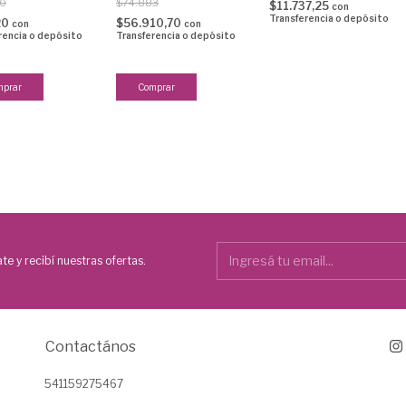
00
$74.883
$11.737,25
con
Transferencia o depósito
20
$56.910,70
con
con
rencia o depósito
Transferencia o depósito
te y recibí nuestras ofertas.
Contactános
541159275467