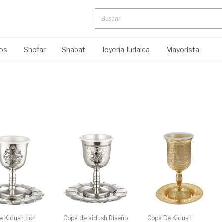
ros
Shofar
Shabat
Joyería Judaica
Mayorista
e Kidush con
Copa de kidush Diseño
Copa De Kidush