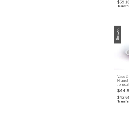
$59.1
Transfe
Sin stock
Vaso D
Niquel
Jerusa
$44.
$42.6
Transfe