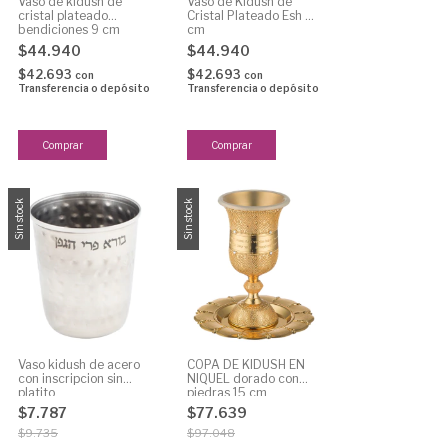
Vaso de kidush de
Vaso de Kidush de
cristal plateado
Cristal Plateado Esh 9
bendiciones 9 cm
cm
$44.940
$44.940
$42.693
$42.693
con
con
Transferencia o depósito
Transferencia o depósito
Sin stock
Sin stock
Vaso kidush de acero
COPA DE KIDUSH EN
con inscripcion sin
NIQUEL dorado con
platito
piedras 15 cm
$7.787
$77.639
$9.735
$97.048