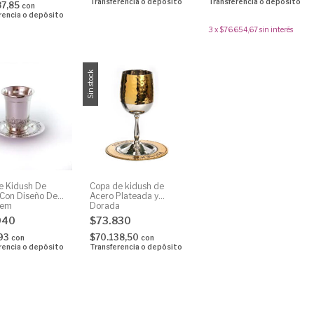
Transferencia o depósito
Transferencia o depósito
87,85
con
rencia o depósito
3
x
$76.654,67
sin interés
Sin stock
e Kidush De
Copa de kidush de
 Con Diseño De
Acero Plateada y
lem
Dorada
940
$73.830
93
$70.138,50
con
con
rencia o depósito
Transferencia o depósito