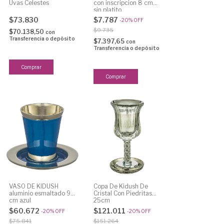
Uvas Celestes
con inscripcion 8 cm
sin platito
$73.830
$7.787
-
20
%
OFF
$9.735
$70.138,50
con
Transferencia o depósito
$7.397,65
con
Transferencia o depósito
VASO DE KIDUSH
Copa De Kidush De
aluminio esmaltado 9
Cristal Con Piedritas
cm azul
25cm
$60.672
$121.011
-
20
%
OFF
-
20
%
OFF
$75.841
$151.264