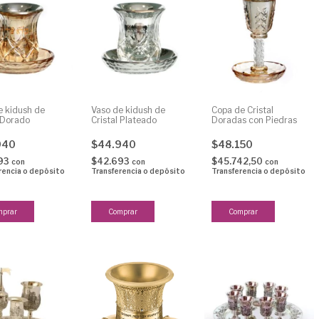
e kidush de
Vaso de kidush de
Copa de Cristal
l Dorado
Cristal Plateado
Doradas con Piedras
940
$44.940
$48.150
93
$42.693
$45.742,50
con
con
con
rencia o depósito
Transferencia o depósito
Transferencia o depósito