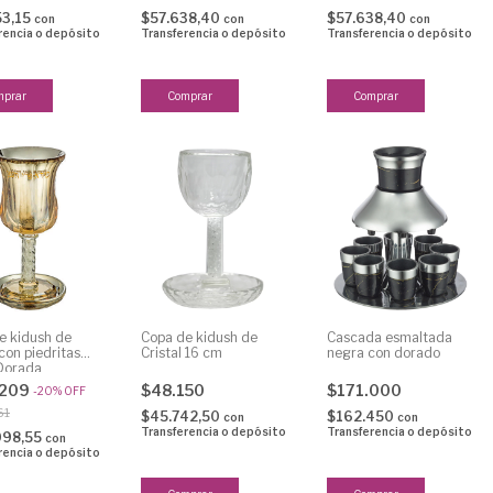
53,15
$57.638,40
$57.638,40
con
con
con
rencia o depósito
Transferencia o depósito
Transferencia o depósito
e kidush de
Copa de kidush de
Cascada esmaltada
 con piedritas
Cristal 16 cm
negra con dorado
Dorada
.209
$48.150
$171.000
-
20
%
OFF
61
$45.742,50
$162.450
con
con
Transferencia o depósito
Transferencia o depósito
098,55
con
rencia o depósito