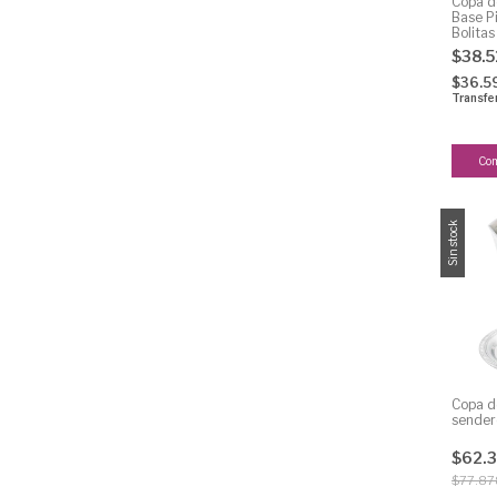
Copa de
Base Pi
Bolita
$38.
$36.5
Transfe
Sin stock
Copa d
sender
$62.
$77.87