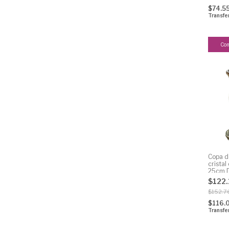
$74.5
Transfe
Copa d
cristal
25cm 
$122
$152.7
$116.
Transfe