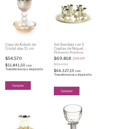
Copa de Kidush de
Set Bandeja con 6
Cristal olas 15 cm
Copitas de Niquel
Plateado Rombos
$54.570
$69.818
-
25
%
OFF
$93.090
$51.841,50
con
Transferencia o depósito
$66.327,10
con
Transferencia o depósito