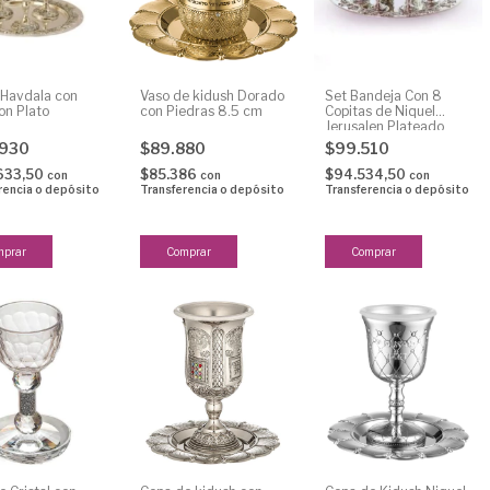
 Havdala con
Vaso de kidush Dorado
Set Bandeja Con 8
on Plato
con Piedras 8.5 cm
Copitas de Niquel
Jerusalen Plateado
.930
$89.880
$99.510
633,50
$85.386
$94.534,50
con
con
con
rencia o depósito
Transferencia o depósito
Transferencia o depósito