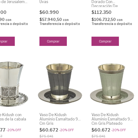
 de Jerusalem
Uvas
Dorado Con
Decoración De
Jerusalem 15 Cm
200
$60.990
$112.350
990
$57.940,50
$106.732,50
con
con
con
rencia o depósito
Transferencia o depósito
Transferencia o depósito
e Kidush con
Vaso De Kidush
Vaso De Kidush
os de la cabala
Aluminio Esmaltado 9
Aluminio Esmaltado 9
Cm Gris
Cm Gris Plateado
477
$60.672
$60.672
-
20
%
OFF
-
20
%
OFF
-
20
%
OFF
97
$75.841
$75.841