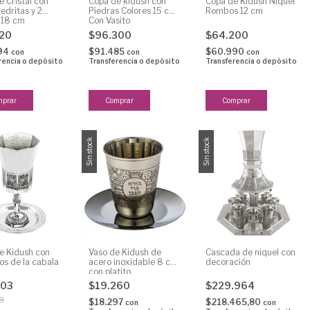
 Cristal con
Copa de kidush con
Copa de Kidush Niquel
edritas y 2
Piedras Colores 15 cm
Rombos 12 cm
s 18 cm
Con Vasito
520
$96.300
$64.200
94
$91.485
$60.990
con
con
con
rencia o depósito
Transferencia o depósito
Transferencia o depósito
Sin stock
Sin stock
e Kidush con
Vaso de Kidush de
Cascada de niquel con
os de la cabala
acero inoxidable 8 cm
decoración
con platito
303
$19.260
$229.964
8
$18.297
$218.465,80
con
con