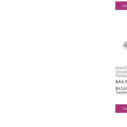
Vaso D
Jerusa
Platea
$44.
$42.6
Transfe