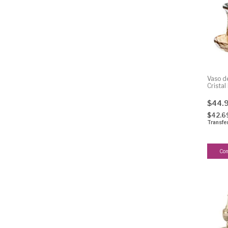
Vaso d
Crista
$44.
$42.6
Transfe