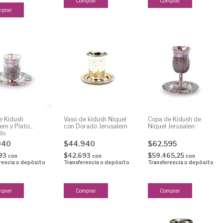
e Kidush
Vaso de kidush Niquel
Copa de Kidush de
lem y Plato
con Dorado Jerusalem
Niquel Jerusalen
do
940
$44.940
$62.595
93
$42.693
$59.465,25
con
con
con
rencia o depósito
Transferencia o depósito
Transferencia o depósito