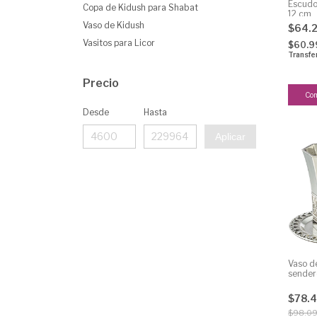
Escudo
Copa de Kidush para Shabat
12 cm
Vaso de Kidush
$64.
Vasitos para Licor
$60.
Transfe
Precio
Desde
Hasta
Aplicar
Vaso d
sender
$78.
$98.0