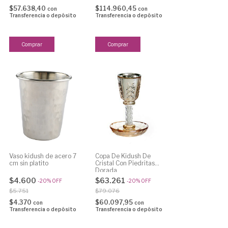
$57.638,40
$114.960,45
con
con
Transferencia o depósito
Transferencia o depósito
Vaso kidush de acero 7
Copa De Kidush De
cm sin platito
Cristal Con Piedritas
Dorada
$4.600
$63.261
-
20
%
OFF
-
20
%
OFF
$5.751
$79.076
$4.370
$60.097,95
con
con
Transferencia o depósito
Transferencia o depósito