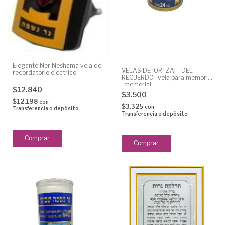
Elegante Ner Neshama vela de
VELAS DE IORTZAI - DEL
recordatorio electrico
RECUERDO- vela para memoria
-memorial
$12.840
$3.500
$12.198
con
$3.325
con
Transferencia o depósito
Transferencia o depósito