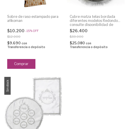
Sobre de raso estampado para
Cubre matza telas bordada
afikoman
diferentes modelos Redondos
consulte disponibilidad de
colores
$10.200
$26.400
-
15
%
OFF
$12.000
$33.000
$9.690
$25.080
con
con
Transferencia o depósito
Transferencia o depósito
Sin stock