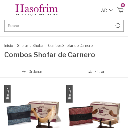
0
AR
Inicio
.
Shofar
.
Shofar
.
Combos Shofar de Carnero
Combos Shofar de Carnero
Ordenar
Filtrar
Sin stock
Sin stock