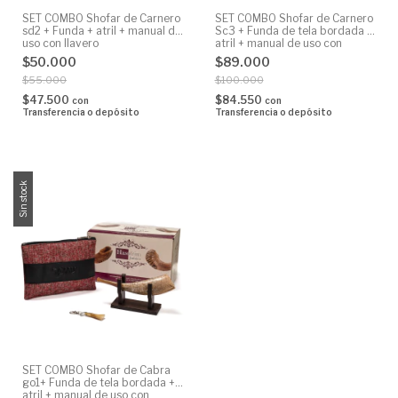
SET COMBO Shofar de Carnero
SET COMBO Shofar de Carnero
sd2 + Funda + atril + manual de
Sc3 + Funda de tela bordada +
uso con llavero
atril + manual de uso con
llavero de regalo -
$50.000
$89.000
$55.000
$100.000
$47.500
$84.550
con
con
Transferencia o depósito
Transferencia o depósito
Sin stock
SET COMBO Shofar de Cabra
go1+ Funda de tela bordada +
atril + manual de uso con