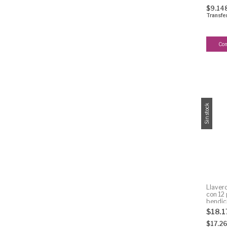
$9.14
Transfe
Sin stock
Llavero
con 12 
bendic
$18.
$17.2