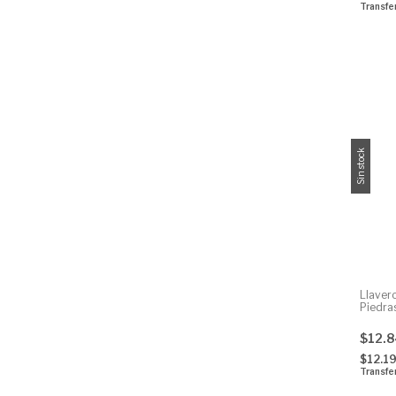
Transfe
Sin stock
Llavero
Piedra
$12.
$12.1
Transfe