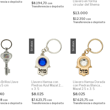
Llavero en forma
rencia o depósito
$8.194,70
con
circular del Shema
Transferencia o depósito
$13.000
$12.350
con
Transferencia o depósito
Sin stock
Sin stock
 Brillos Llave
Llavero Hamsa con
Llavero Hamsa Dorada
s 5 cm
Piedras Azul Mazal 2,5
con Piedras Blanca
x 3, 5
Mazal 2,5 x 3, 5
840
$8.025
$8.025
98
$7.623,75
$7.623,75
con
con
con
rencia o depósito
Transferencia o depósito
Transferencia o depósito