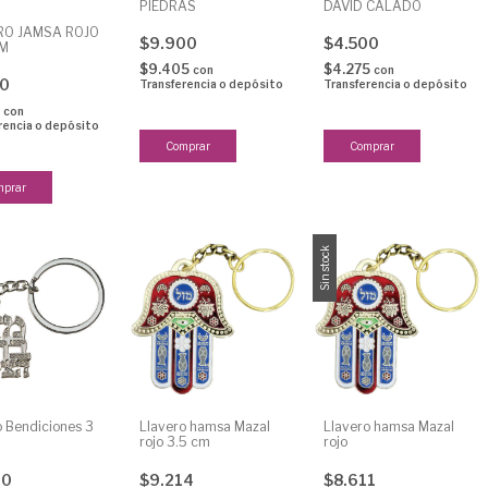
PIEDRAS
DAVID CALADO
RO JAMSA ROJO
$9.900
$4.500
CM
$9.405
$4.275
con
con
00
Transferencia o depósito
Transferencia o depósito
5
con
rencia o depósito
Sin stock
o Bendiciones 3
Llavero hamsa Mazal
Llavero hamsa Mazal
rojo 3.5 cm
rojo
30
$9.214
$8.611