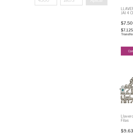
Aplicar
LLAVE
JAI 4 
$7.5
$7.12
Transfe
Llaver
Filas
$9.6