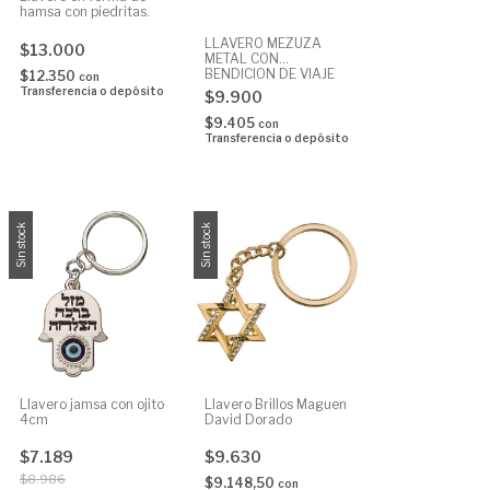
hamsa con piedritas.
LLAVERO MEZUZA
$13.000
METAL CON
BENDICION DE VIAJE
$12.350
con
Transferencia o depósito
$9.900
$9.405
con
Transferencia o depósito
Sin stock
Sin stock
Llavero jamsa con ojito
Llavero Brillos Maguen
4cm
David Dorado
$7.189
$9.630
$8.986
$9.148,50
con