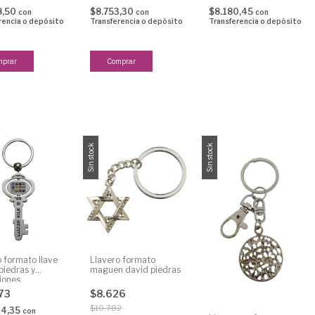
8,50
$8.753,30
$8.180,45
con
con
con
rencia o depósito
Transferencia o depósito
Transferencia o depósito
Sin stock
Sin stock
 formato llave
Llavero formato
piedras y
maguen david piedras
iones
173
$8.626
$10.782
64,35
con