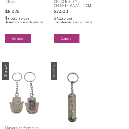
7,5 cm
CHICO ROJO Y
CELESTE MAZAL 4 CM
$8.025
$7.500
$7.623,75
$7.125
con
con
Transferencia o depósito
Transferencia o depósito
Sin stock
Sin stock
Llavero en forma de