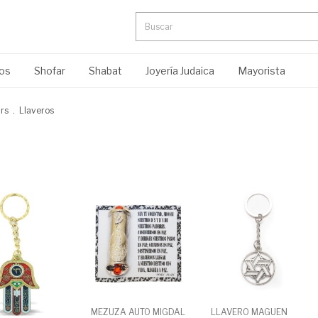
ros
Shofar
Shabat
Joyería Judaica
Mayorista
irs
.
Llaveros
MEZUZA AUTO MIGDAL
LLAVERO MAGUEN