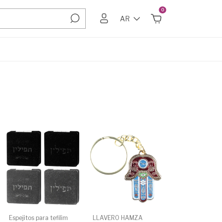
0
AR
Espejitos para tefilim
LLAVERO HAMZA