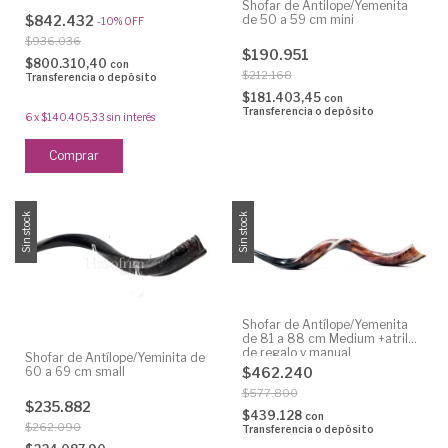
Shofar de Antilope/Yemenita
$842.432
de 50 a 59 cm mini
-
10
%
OFF
$936.036
$190.951
$800.310,40
con
$212.168
Transferencia o depósito
$181.403,45
con
Transferencia o depósito
6
x
$140.405,33
sin interés
Sin stock
Sin stock
Shofar de Antílope/Yemenita
de 81 a 88 cm Medium +atril
de regalo y manual
Shofar de Antílope/Yeminita de
$462.240
60 a 69 cm small
$577.800
$235.882
$439.128
con
$262.090
Transferencia o depósito