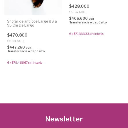
$428.000
$556.400
$406.600
con
Shofar de antilope Large 88 a
Transferencia o depósito
95 Cm De Largo
6
x
$71.333,33
sin interés
$470.800
$588.500
$447.260
con
Transferencia o depósito
6
x
$78.466,67
sin interés
Newsletter