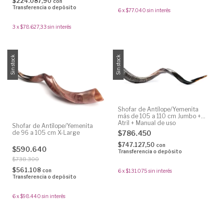
$224.087,90
con
Transferencia o depósito
6
x
$77.040
sin interés
3
x
$78.627,33
sin interés
Sin stock
Sin stock
Shofar de Antílope/Yemenita
más de 105 a 110 cm Jumbo +
Atril + Manual de uso
Shofar de Antílope/Yemenita
de 96 a 105 cm X-Large
$786.450
$747.127,50
con
$590.640
Transferencia o depósito
$738.300
$561.108
con
6
x
$131.075
sin interés
Transferencia o depósito
6
x
$98.440
sin interés