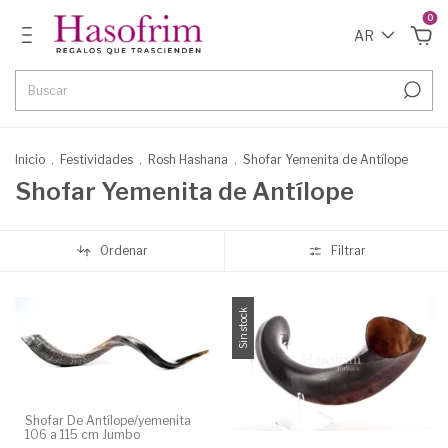
0
AR
Inicio
.
Festividades
.
Rosh Hashana
.
Shofar Yemenita de Antílope
Shofar Yemenita de Antílope
Ordenar
Filtrar
Sin stock
Shofar De Antílope/yemenita
106 a 115 cm Jumbo