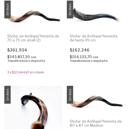
Sin stock
Sin stock
Shofar de Antílope/Yeminita de
Shofar de Antilope/Yemenita
70 a 79 cm small (2)
de hasta 49 cm
$361.934
$162.246
$343.837,30
$154.133,70
con
con
Transferencia o depósito
Transferencia o depósito
3
x
$120.644,67
sin interés
Sin stock
Sin stock
Shofar de Antílope/Yeminita de
80 a 87 cm Medium