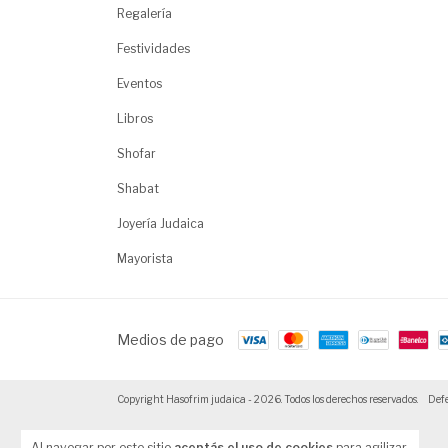
Regalería
Festividades
Eventos
Libros
Shofar
Shabat
Joyería Judaica
Mayorista
Medios de pago
Copyright Hasofrim judaica - 2026. Todos los derechos reservados.
Defe
Al navegar por este sitio
aceptás el uso de cookies
para agilizar