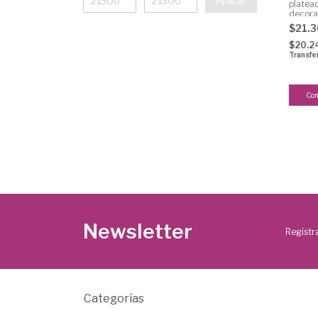
Aplicar
platea
decora
Jerusa
$21.
$20.2
Transfe
Newsletter
Registra
Categorías