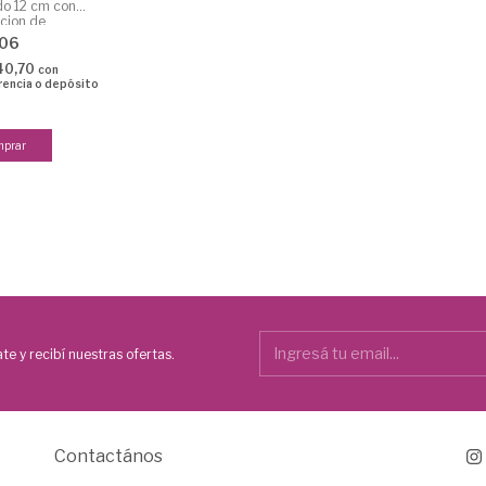
do 12 cm con
cion de
lem
306
40,70
con
rencia o depósito
te y recibí nuestras ofertas.
Contactános