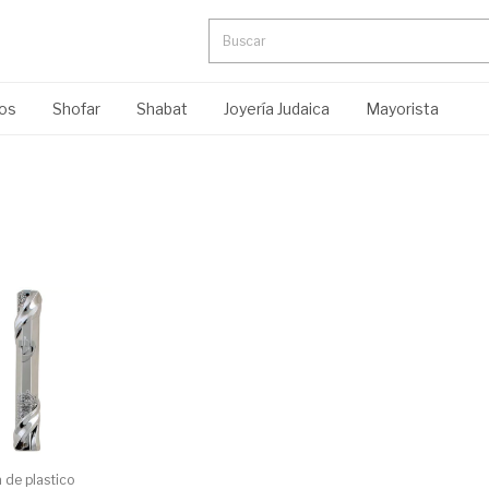
ros
Shofar
Shabat
Joyería Judaica
Mayorista
 de plastico