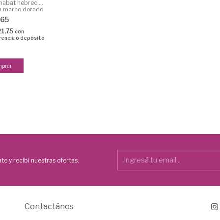
shabat hebreo 21
m marco dorado
865
21,75
con
rencia o depósito
te y recibí nuestras ofertas.
Contactános