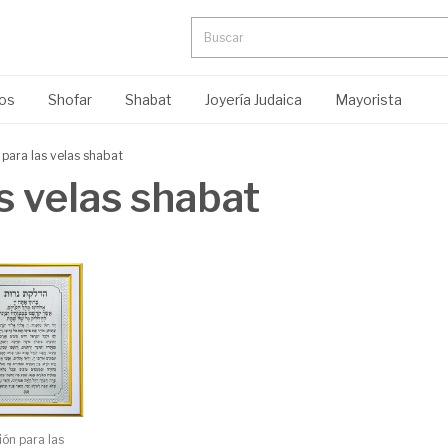
ros
Shofar
Shabat
Joyería Judaica
Mayorista
 para las velas shabat
s velas shabat
ón para las