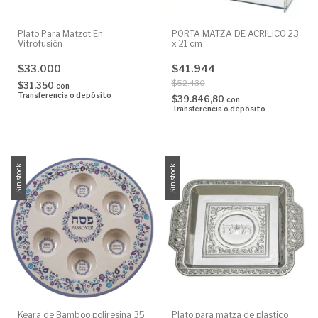
Plato Para Matzot En
PORTA MATZA DE ACRILICO 23
Vitrofusión
x 21 cm
$33.000
$41.944
$52.430
$31.350
con
Transferencia o depósito
$39.846,80
con
Transferencia o depósito
Sin stock
Sin stock
Keara de Bamboo poliresina 35
Plato para matza de plastico