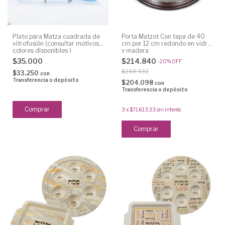
Plato para Matza cuadrada de
Porta Matzot Con tapa de 40
vitrofusión (consultar motivos y
cm por 12 cm redondo en vidrio
colores disponibles )
y madera
$35.000
$214.840
-
20
%
OFF
$268.551
$33.250
con
Transferencia o depósito
$204.098
con
Transferencia o depósito
3
x
$71.613,33
sin interés