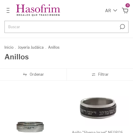
0
AR
Inicio
.
Joyería Judáica
.
Anillos
Anillos
Ordenar
Filtrar
Anillo "Shema Israel" NEGROS