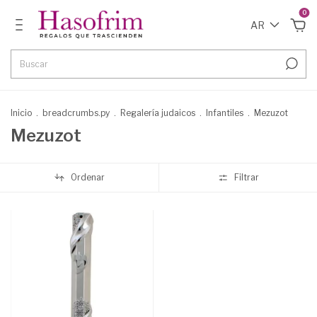
0
AR
Inicio
.
breadcrumbs.py
.
Regalería judaicos
.
Infantiles
.
Mezuzot
Mezuzot
Ordenar
Filtrar