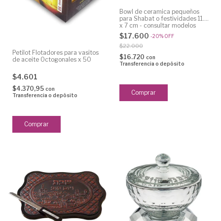
Bowl de ceramica pequeños
para Shabat o festividades 11.5
x 7 cm - consultar modelos
disponibles
$17.600
-
20
%
OFF
$22.000
Petilot Flotadores para vasitos
$16.720
con
de aceite Octogonales x 50
Transferencia o depósito
$4.601
$4.370,95
con
Transferencia o depósito