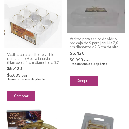
Vasitos para aceite de vidrio
por caja de 9 para janukia 2,6
cm diametro x 2,6 cm de alto
caja rectangular
$6.420
Vasitos para aceite de vidrio
por caja de 9 para janukia
$6.099
con
(Narrow) 2,4 cm diametro x 3,2
Transferencia o depósito
cm alto
$6.420
$6.099
con
Transferencia o depósito