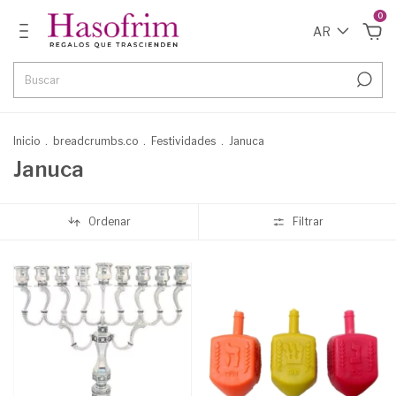
0
AR
Inicio
.
breadcrumbs.co
.
Festividades
.
Januca
Januca
Ordenar
Filtrar