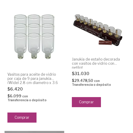
Janukia de estaño decorada
con vasitos de vidrio con
petilot
$31.030
Vasitos para aceite de vidrio
por caja de 9 para janukia
$29.478,50
con
(Wide) 2,8 cm diametro x 3,6
Transferencia o depósito
cm alto
$6.420
$6.099
con
Transferencia o depósito