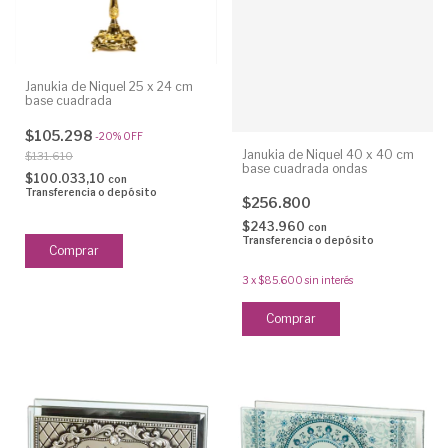
Janukia de Niquel 25 x 24 cm
base cuadrada
$105.298
-
20
%
OFF
Janukia de Niquel 40 x 40 cm
$131.610
base cuadrada ondas
$100.033,10
con
Transferencia o depósito
$256.800
$243.960
con
Transferencia o depósito
3
x
$85.600
sin interés