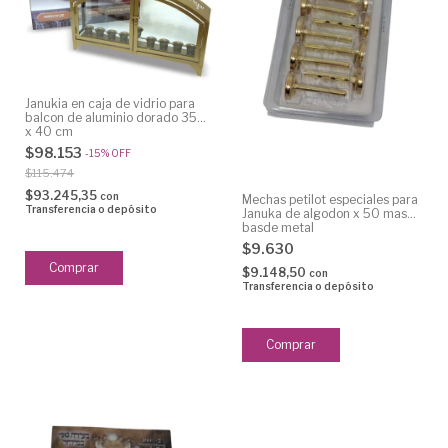
Janukia en caja de vidrio para
balcon de aluminio dorado 35
x 40 cm
$98.153
-
15
%
OFF
$115.474
$93.245,35
con
Mechas petilot especiales para
Transferencia o depósito
Januka de algodon x 50 mas
basde metal
$9.630
$9.148,50
con
Transferencia o depósito