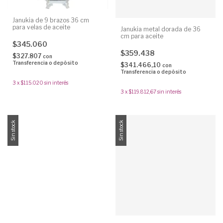
Janukia de 9 brazos 36 cm
para velas de aceite
Janukia metal dorada de 36
cm para aceite
$345.060
$359.438
$327.807
con
Transferencia o depósito
$341.466,10
con
Transferencia o depósito
3
x
$115.020
sin interés
3
x
$119.812,67
sin interés
Sin stock
Sin stock