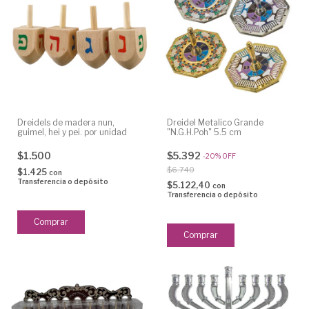
Dreidels de madera nun,
Dreidel Metalico Grande
guimel, hei y pei. por unidad
"N.G.H.Poh" 5.5 cm
$1.500
$5.392
-
20
%
OFF
$6.740
$1.425
con
Transferencia o depósito
$5.122,40
con
Transferencia o depósito