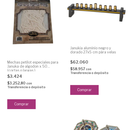
Janukia aluminio negro y
dorado 27x5 cm pàra velas
$62.060
Mechas petilot especiales para
Januka de algodon x 50
$58.957
con
(cortas o largas )
Transferencia o depósito
$3.424
$3.252,80
con
Transferencia o depósito
Comprar