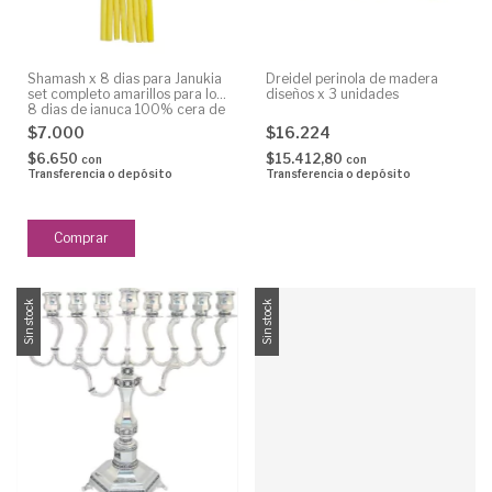
Shamash x 8 dias para Janukia
Dreidel perinola de madera
set completo amarillos para los
diseños x 3 unidades
8 dias de januca 100% cera de
abeja
$7.000
$16.224
$6.650
$15.412,80
con
con
Transferencia o depósito
Transferencia o depósito
Sin stock
Sin stock