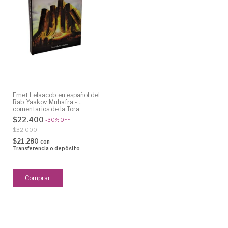
Emet LeIaacob en español del
Rab Yaakov Muhafra -
comentarios de la Tora
$22.400
-
30
%
OFF
$32.000
$21.280
con
Transferencia o depósito