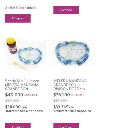
3
x
$96.300
sin interés
Set de Miel 1 kilo con
MIELERA MANZANA
MIELERA MANZANA
GRANDE CON
GRANDE CON
DIVISIÓN DE 25 cm
DIVISIÓN DE 25 cm
$40.000
$35.100
-
20
%
OFF
-
10
%
OFF
$50.000
$39.000
$38.000
$33.345
con
con
Transferencia o depósito
Transferencia o depósito