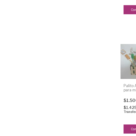
Co
Palito 
para m
$1.5
$1.42
Transfe