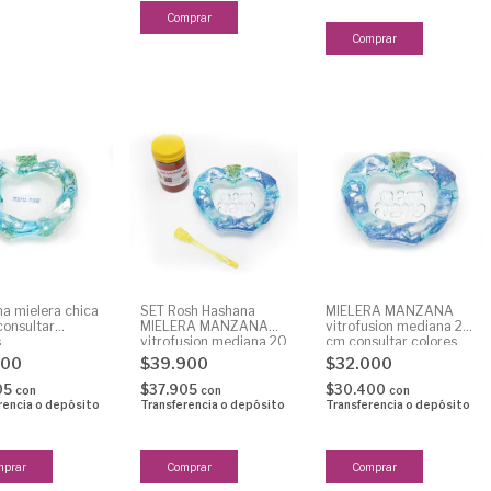
a mielera chica
SET Rosh Hashana
MIELERA MANZANA
consultar
MIELERA MANZANA
vitrofusion mediana 20
s
vitrofusion mediana 20
cm consultar colores
cm con miel medio kilo
900
$39.900
$32.000
05
$37.905
$30.400
con
con
con
rencia o depósito
Transferencia o depósito
Transferencia o depósito