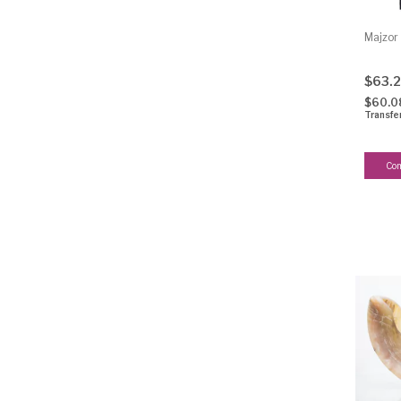
Majzor
$63.
$60.0
Transfe