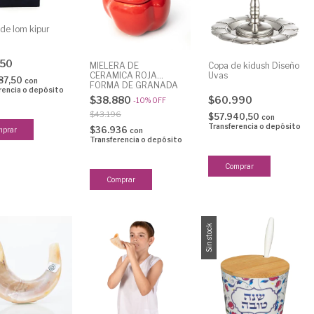
 de Iom kipur
250
MIELERA DE
Copa de kidush Diseño
CERAMICA ROJA
Uvas
87,50
con
FORMA DE GRANADA
rencia o depósito
$38.880
$60.990
-
10
%
OFF
$43.196
$57.940,50
con
Transferencia o depósito
$36.936
con
Transferencia o depósito
Sin stock