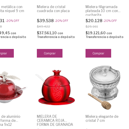
a metálica con
Mielera de cristal
Mielera filigramada
ita niquel 9 cm
cuadrada con placa
plateada 10 cm con
cucharita
631
$39.538
$20.128
-
20
%
OFF
-
20
%
OFF
-
20
%
OFF
38
$49.422
$25.161
49,45
$37.561,10
$19.121,60
con
con
con
rencia o depósito
Transferencia o depósito
Transferencia o depósito
 de aluminio
MIELERA DE
Mielera elegante de
n forma de
CERAMICA ROJA
cristal 7 cm
a 9x12
FORMA DE GRANADA
9 cm con cucharita