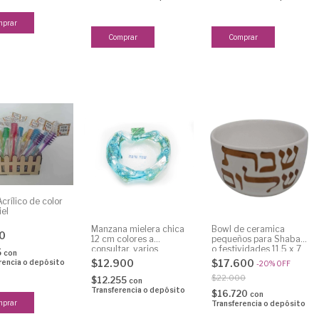
mprar
Acrílico de color
iel
Manzana mielera chica
Bowl de ceramica
00
12 cm colores a
pequeños para Shabat
consultar, varios
o festividades 11.5 x 7
5
con
disponibles
cm - consultar
$12.900
$17.600
rencia o depósito
-
20
%
OFF
modelos disponibles
$22.000
$12.255
con
Transferencia o depósito
$16.720
con
Transferencia o depósito