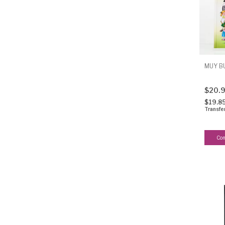
MUY B
$20.
$19.8
Transfe