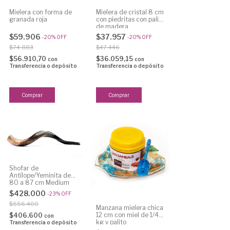
Mielera con forma de
Mielera de cristal 8 cm
granada roja
con piedritas con palito
de madera
$59.906
$37.957
-
20
%
OFF
-
20
%
OFF
$74.883
$47.446
$56.910,70
$36.059,15
con
con
Transferencia o depósito
Transferencia o depósito
Shofar de
Antílope/Yeminita de
80 a 87 cm Medium
$428.000
-
23
%
OFF
$556.400
Manzana mielera chica
12 cm con miel de 1/4
$406.600
con
kg y palito
Transferencia o depósito