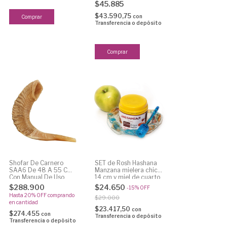
$45.885
$43.590,75
con
Transferencia o depósito
Shofar De Carnero
SET de Rosh Hashana
SAA6 De 48 A 55 Cm
Manzana mielera chica
Con Manual De Uso
14 cm y miel de cuarto
kilo
$288.900
$24.650
-
15
%
OFF
Hasta 20% OFF
comprando
$29.000
en cantidad
$23.417,50
con
$274.455
con
Transferencia o depósito
Transferencia o depósito