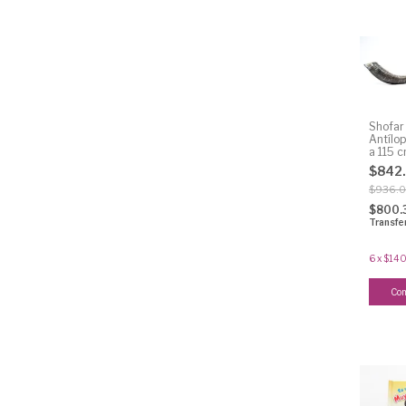
Shofar
Antílo
a 115 
$842
$936.
$800.
Transfe
6
x
$140