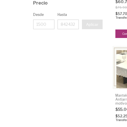
$60.
Precio
$75.93
$57.7
Desde
Hasta
Transfe
Aplicar
Mantel
Antiar
motivos
para fe
$55.
, Rosh
$52.2
Transfe