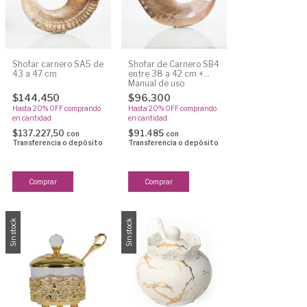
Shofar carnero SA5 de
Shofar de Carnero SB4
43 a 47 cm
entre 38 a 42 cm +
Manual de uso
$144.450
$96.300
Hasta 20% OFF
comprando
Hasta 20% OFF
comprando
en cantidad
en cantidad
$137.227,50
$91.485
con
con
Transferencia o depósito
Transferencia o depósito
Sin stock
Sin stock