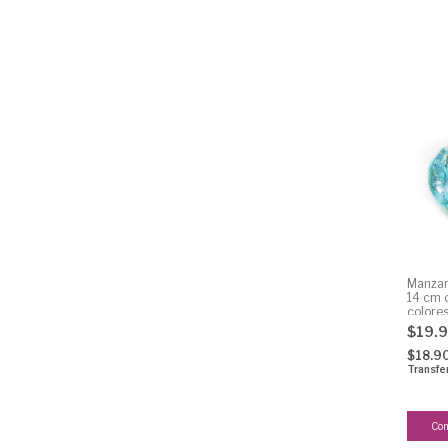
Manzan
14 cm 
colore
$19.
$18.9
Transfe