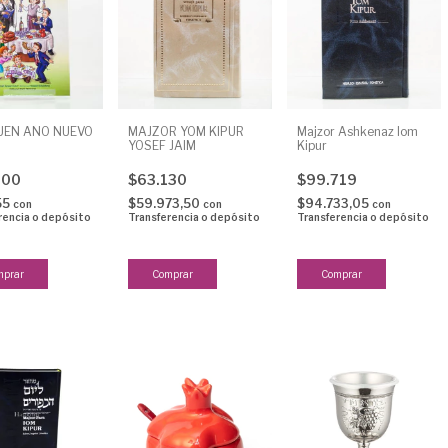
UEN AÑO NUEVO
MAJZOR YOM KIPUR
Majzor Ashkenaz Iom
YOSEF JAIM
Kipur
900
$63.130
$99.719
55
$59.973,50
$94.733,05
con
con
con
rencia o depósito
Transferencia o depósito
Transferencia o depósito