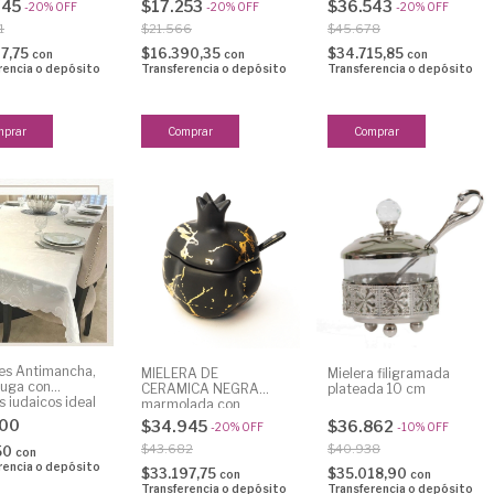
745
$17.253
$36.543
-
20
%
OFF
-
20
%
OFF
-
20
%
OFF
1
$21.566
$45.678
07,75
$16.390,35
$34.715,85
con
con
con
rencia o depósito
Transferencia o depósito
Transferencia o depósito
es Antimancha,
MIELERA DE
Mielera filigramada
ruga con
CERAMICA NEGRA
plateada 10 cm
 judaicos ideal
marmolada con
stividades pesaj
dorado forma de
000
$34.945
$36.862
-
20
%
OFF
-
10
%
OFF
 hashana
granada
$43.682
$40.938
50
con
rencia o depósito
$33.197,75
$35.018,90
con
con
Transferencia o depósito
Transferencia o depósito