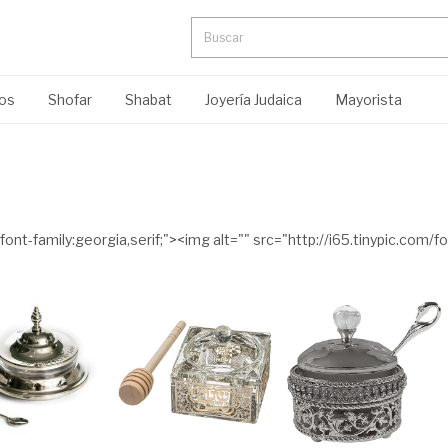
ros
Shofar
Shabat
Joyería Judaica
Mayorista
nt-family:georgia,serif;"><img alt="" src="http://i65.tinypic.com/