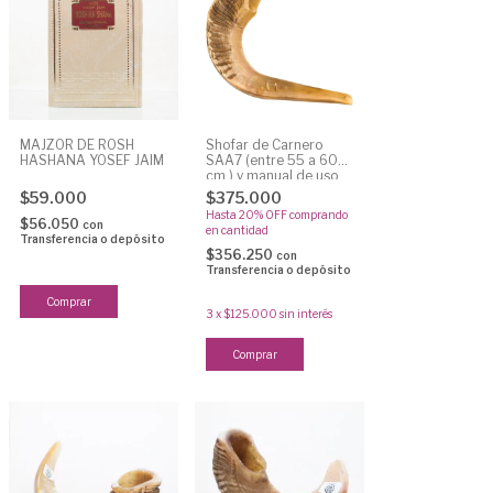
MAJZOR DE ROSH
Shofar de Carnero
HASHANA YOSEF JAIM
SAA7 (entre 55 a 60
cm ) y manual de uso
$59.000
$375.000
Hasta 20% OFF
comprando
$56.050
con
en cantidad
Transferencia o depósito
$356.250
con
Transferencia o depósito
3
x
$125.000
sin interés