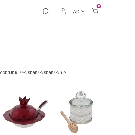
0
AR
fodop4.jpg" /></span></span></h1>