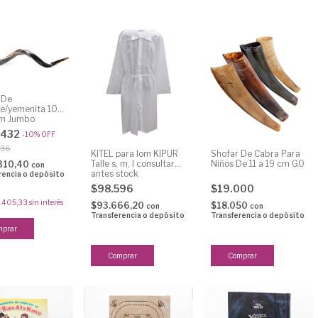
 De
pe/yemenita 106
cm Jumbo
.432
-
10
%
OFF
036
KITEL para Iom KIPUR
Shofar De Cabra Para
Talle s, m, l consultar
Niños De 11 a 19 cm G0
310,40
con
antes stock
rencia o depósito
$98.596
$19.000
.405,33
sin interés
$93.666,20
$18.050
con
con
Transferencia o depósito
Transferencia o depósito