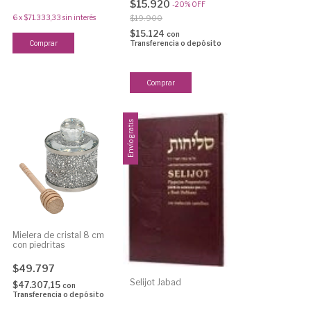
$15.920
-
20
%
OFF
6
x
$71.333,33
sin interés
$19.900
$15.124
con
Transferencia o depósito
Envío gratis
Mielera de cristal 8 cm
con piedritas
$49.797
Selijot Jabad
$47.307,15
con
Transferencia o depósito