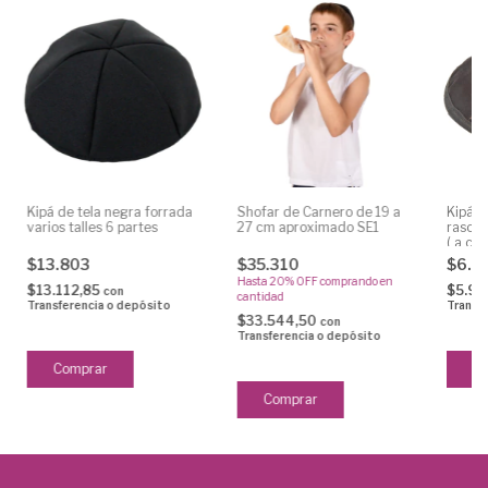
Kipá de tela negra forrada
Shofar de Carnero de 19 a
Kipá b
varios talles 6 partes
27 cm aproximado SE1
raso o
( a co
dispon
$13.803
$35.310
$6.3
souven
Hasta 20% OFF
comprando en
$13.112,85
$5.99
con
cantidad
Transferencia o depósito
Transf
$33.544,50
con
Transferencia o depósito