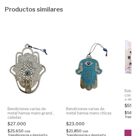
Productos similares
Reloj 
con at
a elec
$59.
Bendiciones varias de
Bendiciones varias de
$56.
metal hamsa mano grande
metal hamsa mano chicas
caladas
Transf
$27.000
$23.000
$25.650
$21.850
con
con
Transferencia o depósito
Transferencia o depósito