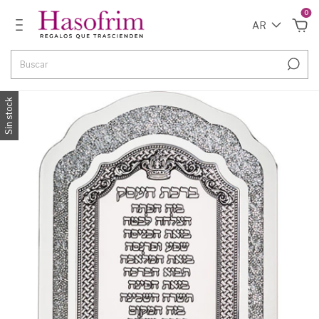
0
AR
Sin stock