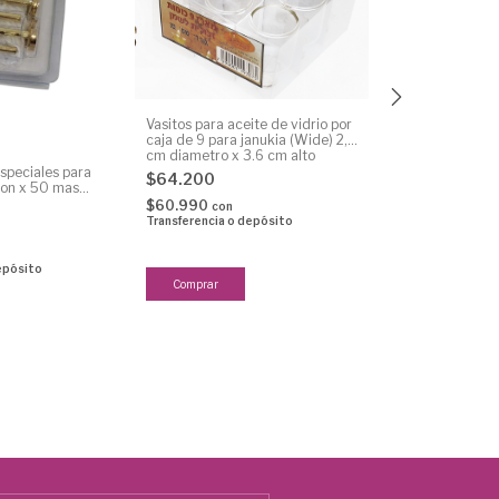
Vasitos para aceite de vidrio por
Vasitos para ace
caja de 9 para janukia (Wide) 2,8
caja de 9 para 
cm diametro x 3,6 cm alto
cm diametro x 3
speciales para
$64.200
don x 50 mas
$6.420
$60.990
con
$6.099
con
Transferencia o depósito
Transferencia o 
epósito