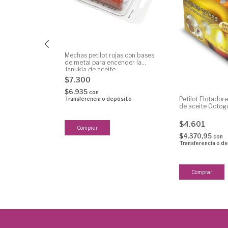
Mechas petilot rojas con bases
speciales para
de metal para encender la
100
Janukia de aceite
$7.300
$6.935
con
Petilot Flotadore
Transferencia o depósito
epósito
de aceite Octog
$4.601
$4.370,95
con
Transferencia o d