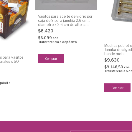
Vasitos para aceite de vidrio por
caja de 9 para janukia 2,6 cm
diametro x 2,6 cm de alto caja
rectangular
$6.420
$6.099
con
Transferencia o depósito
Mechas petilot e
Januka de algo
basde metal
s para vasitos
$9.630
onales x 50
$9.148,50
con
Transferencia o d
epósito