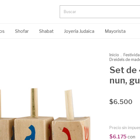
ros
Shofar
Shabat
Joyería Judaica
Mayorista
Inicio
.
Festivid
Dreidels de mader
Set de
nun, gu
$6.500
Precio sin impue
$6.175
con