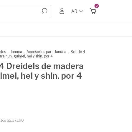
0
AR
ades
.
Januca
.
Accesorios para Januca
.
Set de 4
a nun, guimel, hei y shin. por 4
 4 Dreidels de madera
imel, hei y shin. por 4
stos
$5.371,90