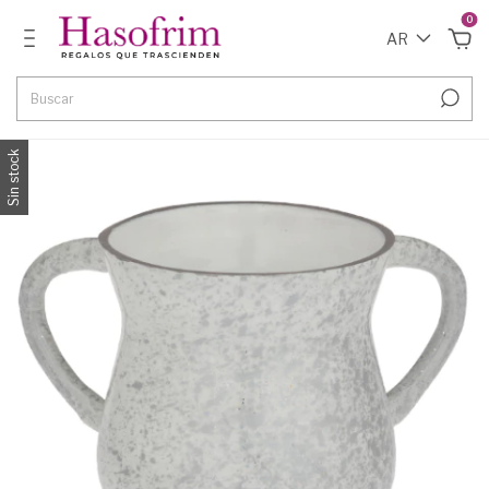
0
AR
Sin stock