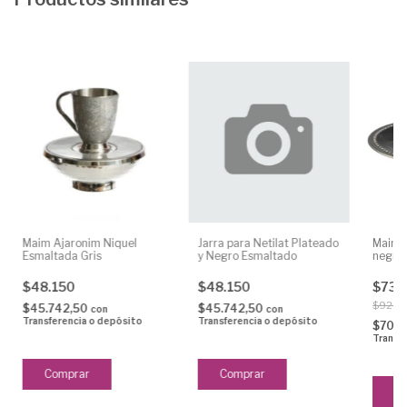
Maim Ajaronim Niquel
Jarra para Netilat Plateado
Maim A
Esmaltada Gris
y Negro Esmaltado
negro
$48.150
$48.150
$73.
$92.2
$45.742,50
$45.742,50
con
con
Transferencia o depósito
Transferencia o depósito
$70.1
Transf