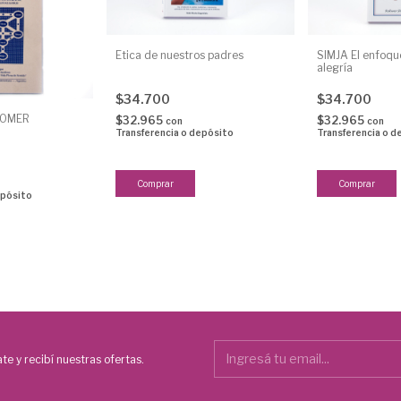
Ética de nuestros padres
SIMJA El enfoque
alegría
$34.700
$34.700
 OMER
$32.965
$32.965
con
con
Transferencia o depósito
Transferencia o d
epósito
te y recibí nuestras ofertas.