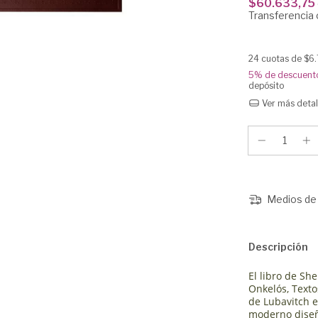
$60.633,75
Transferencia 
24
cuotas de
$6.
5% de descuent
depósito
Ver más detal
Medios de 
Descripción
El libro de Sh
Onkelós, Texto
de Lubavitch e
moderno diseñ