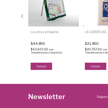
lena de sentido
La Letra y el Espiritu
LA CUENTA DEL
epósito
$44.850
$21.850
$42.607,50
$20.757,50
con
con
Transferencia o depósito
Transferencia o d
Newsletter
Registra