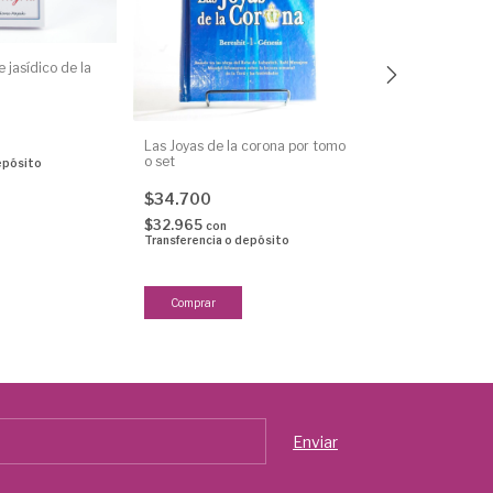
 jasídico de la
Las Joyas de la corona por tomo
Cartas Sagrada
o set
Ludavitcher Re
epósito
$34.700
$44.850
$32.965
$42.607,50
con
co
Transferencia o depósito
Transferencia o 
Comprar