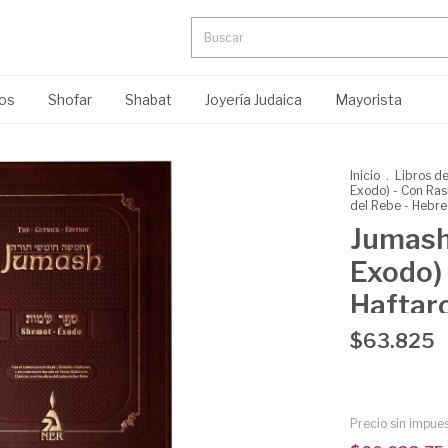
ros
Shofar
Shabat
Joyería Judaica
Mayorista
Inicio
.
Libros d
Exodo) - Con Ras
del Rebe - Hebre
Jumash
Exodo) 
Haftaro
Coment
$63.825
Hebreo
Precio sin impue