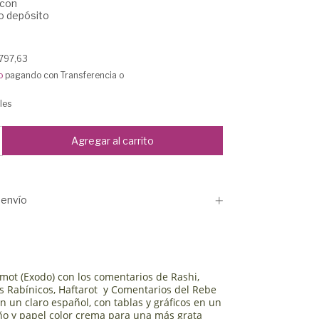
con
o depósito
797,63
o
pagando con Transferencia o
les
envío
emot (Exodo) con los comentarios de Rashi,
s Rabínicos, Haftarot y Comentarios del Rebe
n un claro español, con tablas y gráficos en un
o y papel color crema para una más grata