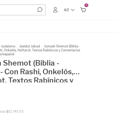
0
AR
e Judaísmo
.
Jasidut Jabad
.
Jumash Shemot (Biblia -
hi, Onkelós, Haftarot, Textos Rabínicos y Comentarios
o/español
 Shemot (Biblia -
- Con Rashi, Onkelós,
t, Textos Rabínicos y
arios del Rebe -
/español
stos
$52.747,93