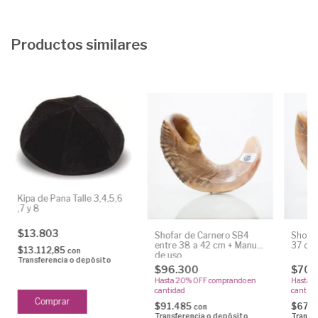
Productos similares
Kipa de Pana Talle 3,4,5,6
,7 y 8
$13.803
Shofar de Carnero SB4
Shofar
entre 38 a 42 cm + Manual
37 cm
$13.112,85
con
de uso
Transferencia o depósito
$96.300
$70.
Hasta 20% OFF
comprando en
Hasta 
cantidad
cantida
$91.485
$67.
con
Transferencia o depósito
Transf